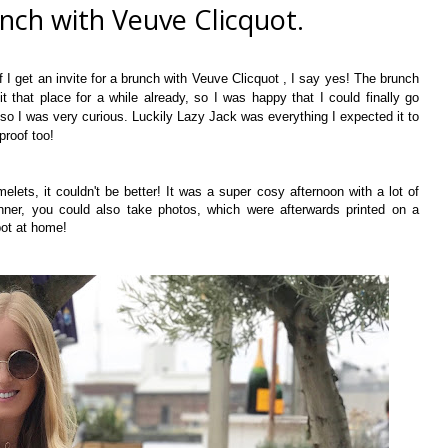
unch with Veuve Clicquot.
I get an invite for a brunch with Veuve Clicquot , I say yes! The brunch
 that place for a while already, so I was happy that I could finally go
so I was very curious. Luckily Lazy Jack was everything I expected it to
proof too!
lets, it couldn't be better! It was a super cosy afternoon with a lot of
nner, you could also take photos, which were afterwards printed on a
pot at home!