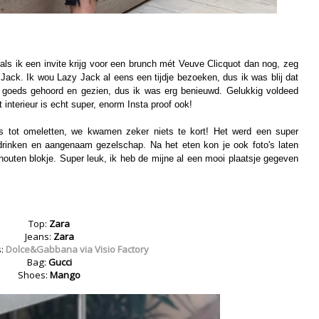
als ik een invite krijg voor een brunch mét Veuve Clicquot dan nog, zeg
Jack. Ik wou Lazy Jack al eens een tijdje bezoeken, dus ik was blij dat
el goeds gehoord en gezien, dus ik was erg benieuwd. Gelukkig voldeed
interieur is echt super, enorm Insta proof ook!
jes tot omeletten, we kwamen zeker niets te kort! Het werd een super
drinken en aangenaam gezelschap. Na het eten kon je ook foto's laten
houten blokje. Super leuk, ik heb de mijne al een mooi plaatsje gegeven
Top:
Zara
Jeans:
Zara
s:
Dolce&Gabbana via Visio Factory
Bag:
Gucci
Shoes:
Mango