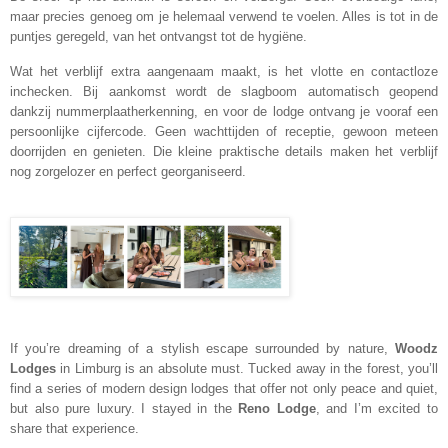
maar precies genoeg om je helemaal verwend te voelen. Alles is tot in de
puntjes geregeld, van het ontvangst tot de hygiëne.
Wat het verblijf extra aangenaam maakt, is het vlotte en contactloze
inchecken. Bij aankomst wordt de slagboom automatisch geopend
dankzij nummerplaatherkenning, en voor de lodge ontvang je vooraf een
persoonlijke cijfercode. Geen wachttijden of receptie, gewoon meteen
doorrijden en genieten. Die kleine praktische details maken het verblijf
nog zorgelozer en perfect georganiseerd.
If you’re dreaming of a stylish escape surrounded by nature,
Woodz
Lodges
in Limburg is an absolute must. Tucked away in the forest, you’ll
find a series of modern design lodges that offer not only peace and quiet,
but also pure luxury. I stayed in the
Reno Lodge
, and I’m excited to
share that experience.