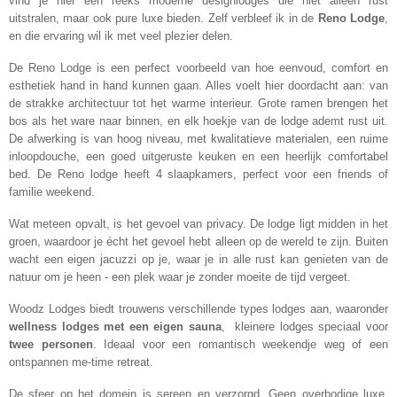
vind je hier een reeks moderne designlodges die niet alleen rust
uitstralen, maar ook pure luxe bieden. Zelf verbleef ik in de
Reno Lodge
,
en die ervaring wil ik met veel plezier delen.
De Reno Lodge is een perfect voorbeeld van hoe eenvoud, comfort en
esthetiek hand in hand kunnen gaan. Alles voelt hier doordacht aan: van
de strakke architectuur tot het warme interieur. Grote ramen brengen het
bos als het ware naar binnen, en elk hoekje van de lodge ademt rust uit.
De afwerking is van hoog niveau, met kwalitatieve materialen, een ruime
inloopdouche, een goed uitgeruste keuken en een heerlijk comfortabel
bed. De Reno lodge heeft 4 slaapkamers, perfect voor een friends of
familie weekend.
Wat meteen opvalt, is het gevoel van privacy. De lodge ligt midden in het
groen, waardoor je écht het gevoel hebt alleen op de wereld te zijn. Buiten
wacht een eigen jacuzzi op je, waar je in alle rust kan genieten van de
natuur om je heen - een plek waar je zonder moeite de tijd vergeet.
Woodz Lodges biedt trouwens verschillende types lodges aan, waaronder
wellness lodges met een eigen sauna
, kleinere lodges speciaal voor
twee personen
. Ideaal voor een romantisch weekendje weg of een
ontspannen me-time retreat.
De sfeer op het domein is sereen en verzorgd. Geen overbodige luxe,