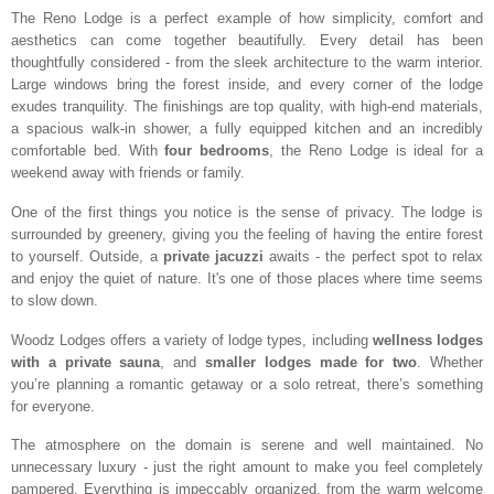
The Reno Lodge is a perfect example of how simplicity, comfort and
aesthetics can come together beautifully. Every detail has been
thoughtfully considered - from the sleek architecture to the warm interior.
Large windows bring the forest inside, and every corner of the lodge
exudes tranquility. The finishings are top quality, with high-end materials,
a spacious walk-in shower, a fully equipped kitchen and an incredibly
comfortable bed. With
four bedrooms
, the Reno Lodge is ideal for a
weekend away with friends or family.
One of the first things you notice is the sense of privacy. The lodge is
surrounded by greenery, giving you the feeling of having the entire forest
to yourself. Outside, a
private jacuzzi
awaits - the perfect spot to relax
and enjoy the quiet of nature. It's one of those places where time seems
to slow down.
Woodz Lodges offers a variety of lodge types, including
wellness lodges
with a private sauna
, and
smaller lodges made for two
. Whether
you’re planning a romantic getaway or a solo retreat, there’s something
for everyone.
The atmosphere on the domain is serene and well maintained. No
unnecessary luxury - just the right amount to make you feel completely
pampered. Everything is impeccably organized, from the warm welcome