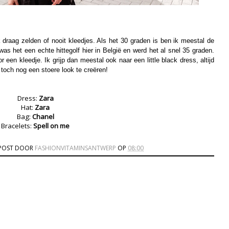
k draag zelden of nooit kleedjes. Als het 30 graden is ben ik meestal de
s het een echte hittegolf hier in België en werd het al snel 35 graden.
r een kleedje. Ik grijp dan meestal ook naar een little black dress, altijd
och nog een stoere look te creëren!
Dress:
Zara
Hat:
Zara
Bag:
Chanel
Bracelets:
Spell on me
POST DOOR
FASHIONVITAMINSANTWERP
OP
08:00