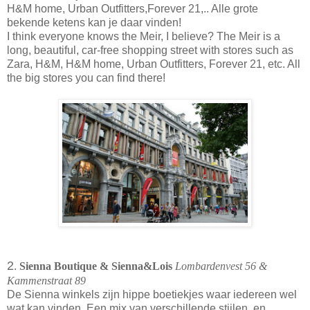
H&M home, Urban Outfitters,Forever 21,.. Alle grote
bekende ketens kan je daar vinden!
I think everyone knows the Meir, I believe? The Meir is a
long, beautiful, car-free shopping street with stores such as
Zara, H&M, H&M home, Urban Outfitters, Forever 21, etc. All
the big stores you can find there!
2
.
Sienna Boutique & Sienna&Lois
Lombardenvest 56 &
Kammenstraat 89
De Sienna winkels zijn hippe boetiekjes waar iedereen wel
wat kan vinden. Een mix van verschillende stijlen, en