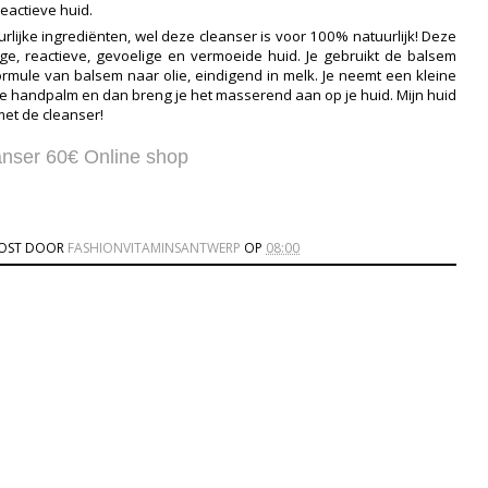
eactieve huid.
rlijke
ingrediënten, wel deze cleanser is voor 100% natuurlijk! Deze
e, reactieve, gevoelige en vermoeide huid. Je gebruikt de balsem
rmule van balsem naar olie, eindigend in melk. Je neemt een kleine
 je handpalm en dan breng je het masserend aan op je huid. Mijn huid
met de cleanser!
nser 60€ Online shop
OST DOOR
FASHIONVITAMINSANTWERP
OP
08:00