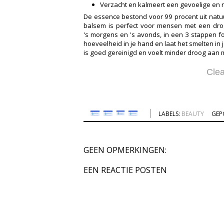
Verzacht en kalmeert een gevoelige en r
De essence bestond voor 99 procent uit natuu
balsem is perfect voor mensen met een drog
's morgens en 's avonds, in een 3 stappen fo
hoeveelheid in je hand en laat het smelten in
is goed gereinigd en voelt minder droog aan 
Clea
LABELS:
BEAUTY
GEP
GEEN OPMERKINGEN:
EEN REACTIE POSTEN