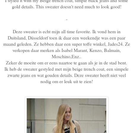
I styled it with my Beige trench coat, simple black jeans and some
gold details. This sweater doesn't need much to look good!
-
Deze sweater is echt mijn all time favorite. Ik vond hem in
Duitsland, Düsseldorf toen ik daar een weekendje was een paar
maand geleden. Ze hebben daar een super toffe winkel, Jades24. Ze
verkopen daar merken als Isabel Marant, Kenzo, Balmain,
Moschino,Enz..
Zeker de moeite om er eens naartoe te gaan als je in de stad bent.
Ik heb de sweater gestyled met mijn beige trench coat, een simpele
zwarte jeans en wat gouden details. Deze sweater heeft niet veel
nodig om er leuk uit te zien!