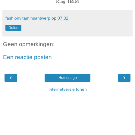
Ring: H&M
fashionvitaminsantwerp
op
07:32
Delen
Geen opmerkingen:
Een reactie posten
‹
›
Homepage
Internetversie tonen